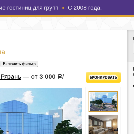
е гостиниц для групп
С 2008 года.
ла
,
 Рязань
— от
3 000
/
Р