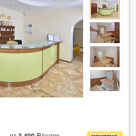
— от
3 400
/сутки
Р