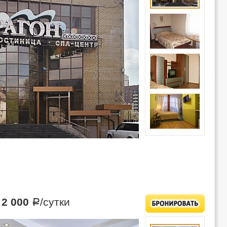
т
2 000
/сутки
Р