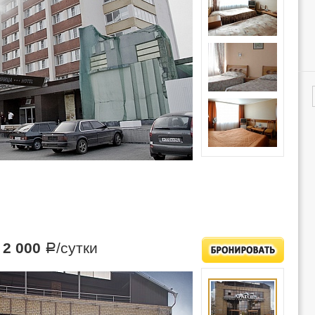
т
2 000
/сутки
Р