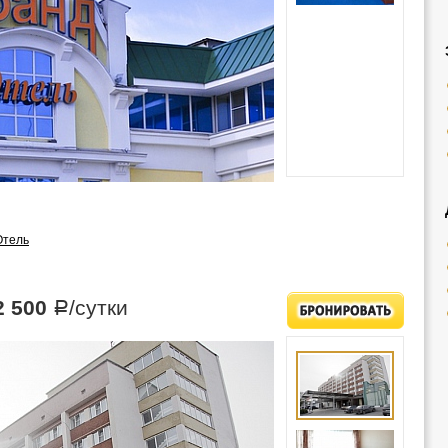
Отель
2 500
/сутки
Р