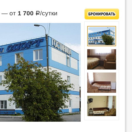
— от
1 700
/сутки
Р