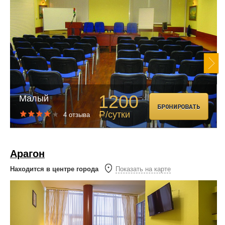
1200
Малый
/сутки
4 отзыва
Р
Арагон
Находится в центре города
Показать на карте